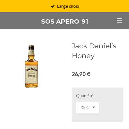
Large choix
Passer
au
SOS APERO
91
contenu
principal
Jack Daniel’s
Honey
26,90 €
Quantité