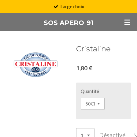
Large choix
Passer
au
SOS APERO
91
contenu
principal
Cristaline
1,80 €
Quantité
Désactivé