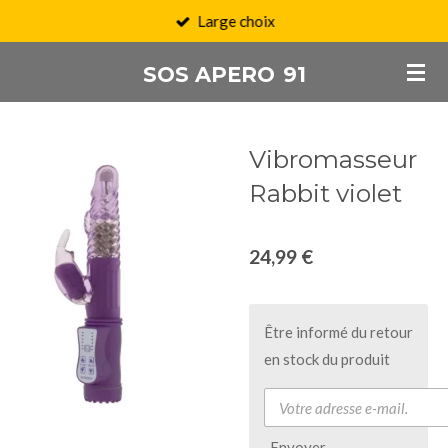
Large choix
Passer
au
SOS APERO
91
contenu
principal
Vibromasseur
Rabbit violet
24,99 €
Être informé du retour
en stock du produit
Envoyer