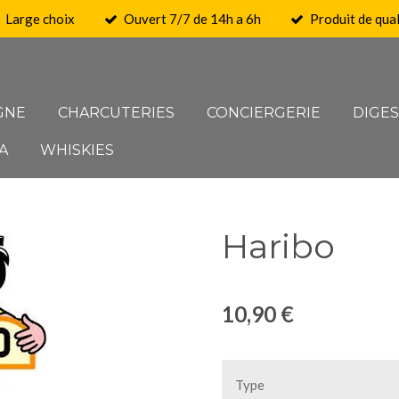
Large choix
Ouvert 7/7 de 14h a 6h
Produit de qual
GNE
CHARCUTERIES
CONCIERGERIE
DIGES
A
WHISKIES
Haribo
10,90 €
Type