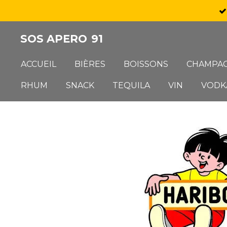
Passer
au
SOS APERO
91
contenu
principal
ACCUEIL
BIÈRES
BOISSONS
CHAMPA
RHUM
SNACK
TEQUILA
VIN
VODK