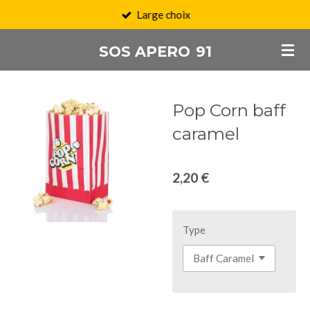
Large choix
Passer
au
SOS APERO
91
contenu
principal
Pop Corn baff
caramel
2,20 €
Type