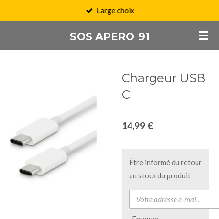
Large choix
Passer
au
SOS APERO
91
contenu
principal
Chargeur USB
C
14,99 €
Être informé du retour
en stock du produit
Envoyer