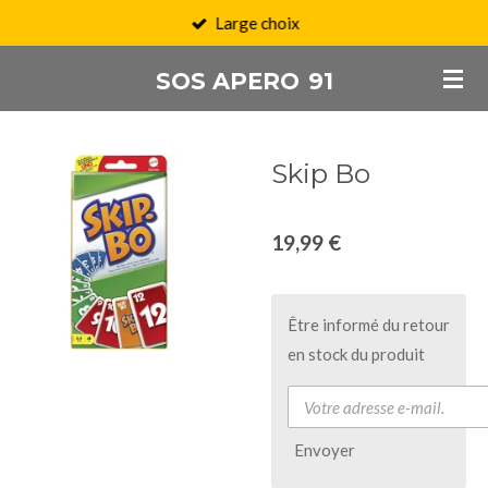
Large choix
Passer
au
SOS APERO
91
contenu
principal
Skip Bo
19,99 €
Être informé du retour
en stock du produit
Envoyer