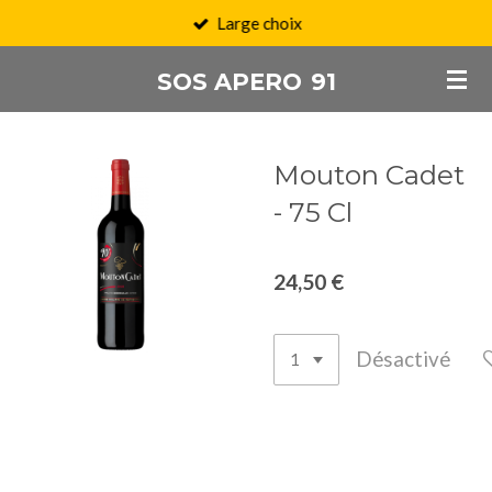
Large choix
Passer
au
SOS APERO
91
contenu
principal
Mouton Cadet
- 75 Cl
24,50 €
Désactivé