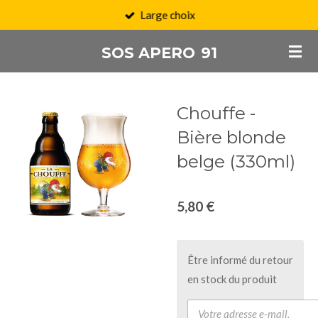
Large choix
Passer
au
SOS APERO
91
contenu
principal
Chouffe -
Bière blonde
belge (330ml)
5,80 €
Être informé du retour
en stock du produit