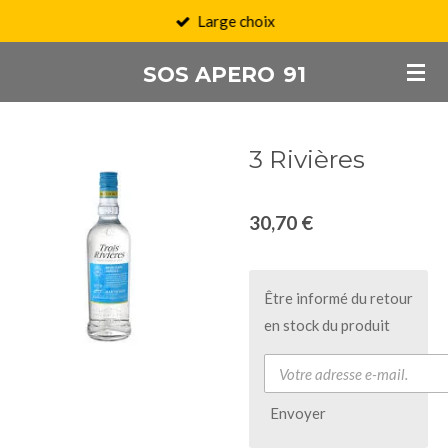
Large choix
Passer
au
SOS APERO
91
contenu
principal
3 Rivières
30,70 €
Être informé du retour
en stock du produit
Envoyer